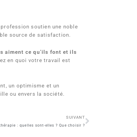
e profession soutien une noble
able source de satisfaction.
ls aiment ce qu’ils font et ils
ez en quoi votre travail est
ent, un optimisme et un
lle ou envers la société.
Suivant
SUIVANT
hérapie : quelles sont-elles ? Que choisir ?