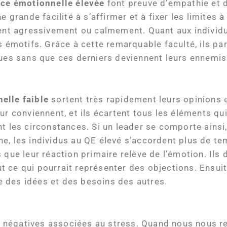
nce émotionnelle élevée
font preuve d’empathie et d
ne grande facilité à s’affirmer et à fixer les limite
sent agressivement ou calmement. Quant aux individu
s émotifs. Grâce à cette remarquable faculté, ils pa
ques sans que ces derniers deviennent leurs ennemis
nelle faible
sortent très rapidement leurs opinions e
ur conviennent, et ils écartent tous les éléments qu
t les circonstances. Si un leader se comporte ainsi,
he, les individus au QE élevé s’accordent plus de t
que leur réaction primaire relève de l’émotion. Ils 
ce qui pourrait représenter des objections. Ensuite
 des idées et des besoins des autres.
 négatives associées au stress. Quand nous nous r