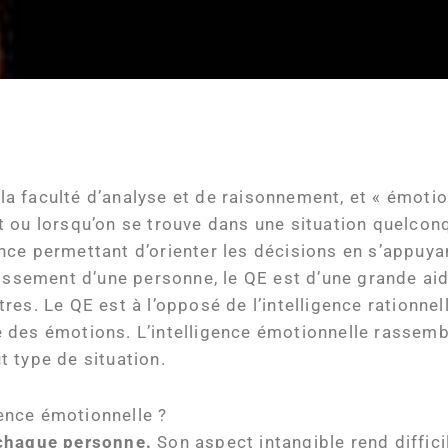
 la faculté d’analyse et de raisonnement, et « émotio
t ou lorsqu’on se trouve dans une situation quelcon
ce permettant d’orienter les décisions en s’appuya
uissement d’une personne, le QE est d’une grande aid
es. Le QE est à l’opposé de l’intelligence rationnel
 des émotions. L’intelligence émotionnelle rassemb
 type de situation.
ence émotionnelle ?
 chaque personne.
Son aspect intangible rend diffici