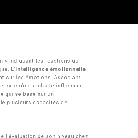
n » indiquant les réactions qui
que.
L’intelligence émotionnelle
nt sur les émotions. Associant
e lorsqu’on souhaite influencer
le qui se base sur un
le plusieurs capacités de
le l’évaluation de son niveau chez