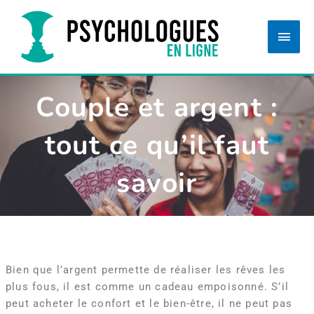
Aller
Men
au
princ
contenu
Couple et argent :
tout ce qu’il faut
savoir
Bien que l’argent permette de réaliser les rêves les
plus fous, il est comme un cadeau empoisonné. S’il
peut acheter le confort et le bien-être, il ne peut pas