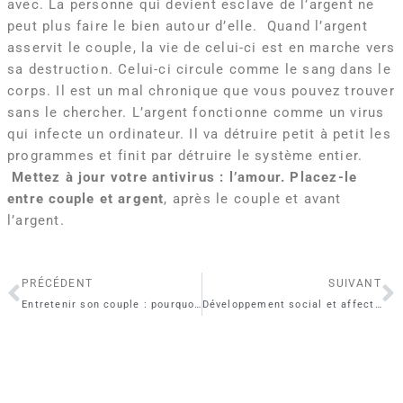
avec. La personne qui devient esclave de l’argent ne
peut plus faire le bien autour d’elle. Quand l’argent
asservit le couple, la vie de celui-ci est en marche vers
sa destruction. Celui-ci circule comme le sang dans le
corps. Il est un mal chronique que vous pouvez trouver
sans le chercher. L’argent fonctionne comme un virus
qui infecte un ordinateur. Il va détruire petit à petit les
programmes et finit par détruire le système entier.
Mettez à jour votre antivirus : l’amour. Placez-le
entre
couple et argent
, après le couple et avant
l’argent.
Précédent
S
PRÉCÉDENT
SUIVANT
Entretenir son couple : pourquoi se faire des câlins ?
Développement social et affectif : comment s’y prendre avec un enfant de 5 à 6 ans