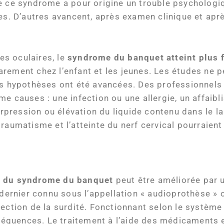
ue ce syndrome a pour origine un trouble psychologi
es. D’autres avancent, après examen clinique et aprè
s oculaires, le
syndrome du banquet
atteint plus
rarement chez l’enfant et les jeunes. Les études ne 
rs hypothèses ont été avancées. Des professionnels 
me causes : une infection ou une allergie, un affai
surpression ou élévation du liquide contenu dans le l
raumatisme et l’atteinte du nerf cervical pourraien
e du
syndrome du banquet
peut être améliorée par 
 dernier connu sous l’appellation « audioprothèse » o
rection de la surdité. Fonctionnant selon le système
 fréquences. Le traitement à l’aide des médicaments 