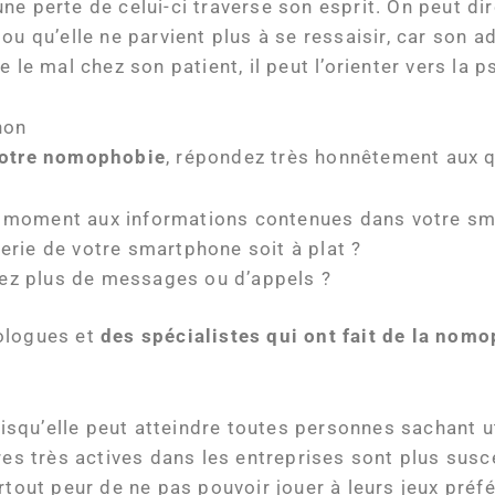
e perte de celui-ci traverse son esprit. On peut dire
ou qu’elle ne parvient plus à se ressaisir, car son a
 le mal chez son patient, il peut l’orienter vers la 
non
otre nomophobie
, répondez très honnêtement aux q
ut moment aux informations contenues dans votre sma
terie de votre smartphone soit à plat ?
iez plus de messages ou d’appels ?
hologues et
des spécialistes qui ont fait de
la nomop
isqu’elle peut atteindre toutes personnes sachant u
res très actives dans les entreprises sont plus susc
rtout peur de ne pas pouvoir jouer à leurs jeux préf