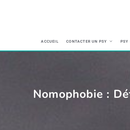
Aller
au
contenu
ACCUEIL
CONTACTER UN PSY
PSY 
Nomophobie : Déf