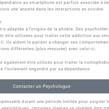
e dépendance au smartphone est parfois associée à de
ore une anxiété dans les interactions en société.
?
être adaptée à l’origine de la phobie. Des psychothér
t être utilisées pour traiter cette addiction aux sm
. Ils aident le patient à changer ses comportement
tions différentes (plus mesurée) avec celui-ci.
t également être utilisés pour traiter la nomophobie
 de l’isolement engendré par sa dépendance.
Contacter un Psychologue
dispensable durant une période limitée pour soigner
xiolytiques, certaines plantes se révèlent être trè