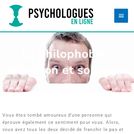
Aller
Men
au
princ
contenu
La philophobie :
définition et solutions
Vous êtes tombé amoureux d’une personne qui
éprouve également ce sentiment pour vous. Alors,
vous avez tous les deux décidé de franchir le pas et