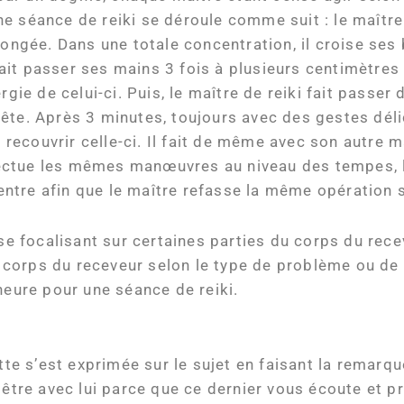
e séance de reiki se déroule comme suit : le maître
longée. Dans une totale concentration, il croise ses
l fait passer ses mains 3 fois à plusieurs centimètre
rgie de celui-ci. Puis, le maître de reiki fait passe
te. Après 3 minutes, toujours avec des gestes délic
r recouvrir celle-ci. Il fait de même avec son autre m
ffectue les mêmes manœuvres au niveau des tempes, l
 ventre afin que le maître refasse la même opération 
se focalisant sur certaines parties du corps du rece
orps du receveur selon le type de problème ou de bl
heure pour une séance de reiki.
 s’est exprimée sur le sujet en faisant la remarque
 être avec lui parce que ce dernier vous écoute et 