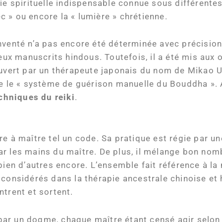
gie spirituelle indispensable connue sous différent
ec » ou encore la « lumière » chrétienne.
 inventé n’a pas encore été déterminée avec précision. 
ieux manuscrits hindous. Toutefois, il a été mis aux
uvert par un thérapeute japonais du nom de Mikao Us
e le « système de guérison manuelle du Bouddha ». A
chniques du reiki
.
e à maître tel un code. Sa pratique est régie par u
r les mains du maître. De plus, il mélange bon nomb
bien d’autres encore. L’ensemble fait référence à la
t considérés dans la thérapie ancestrale chinoise e
ntrent et sortent.
ie par un dogme, chaque maître étant censé agir selo