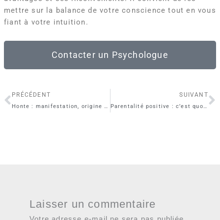
mettre sur la balance de votre conscience tout en vous
fiant à votre intuition.
Contacter un Psychologue
Précédent
S
PRÉCÉDENT
SUIVANT
Honte : manifestation, origine et gestion de ce sentiment
Parentalité positive : c’est quoi, comment l’appliquer ?
Laisser un commentaire
Votre adresse e-mail ne sera pas publiée.