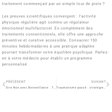
traitement commençait par un simple tour de piste ?
Les preuves scientifiques convergent : l’activité
physique régulière agit comme un régulateur
émotionnel multifactoriel. En complément des
traitements conventionnels, elle offre une approche
préventive et curative accessible. Consacrer 150
minutes hebdomadaires à une pratique adaptée
pourrait transformer votre équilibre psychique. Parlez-
en à votre médecin pour établir un programme
personnalisé.
Précédent
S
PRÉCÉDENT
SUIVANT
Dire Non avec Bienveillance : Techniques pour Affirmer ses Limites
Traumatisme passé : stratégies pour se reconstruire et avancer