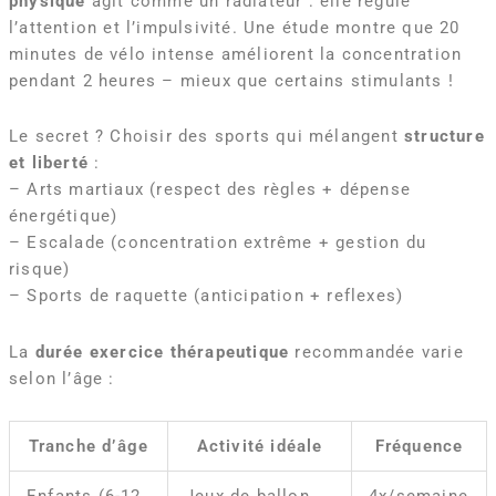
physique
agit comme un radiateur : elle régule
l’attention et l’impulsivité. Une étude montre que 20
minutes de vélo intense améliorent la concentration
pendant 2 heures – mieux que certains stimulants !
Le secret ? Choisir des sports qui mélangent
structure
et liberté
:
– Arts martiaux (respect des règles + dépense
énergétique)
– Escalade (concentration extrême + gestion du
risque)
– Sports de raquette (anticipation + reflexes)
La
durée exercice thérapeutique
recommandée varie
selon l’âge :
Tranche d’âge
Activité idéale
Fréquence
Enfants (6-12
Jeux de ballon
4x/semaine