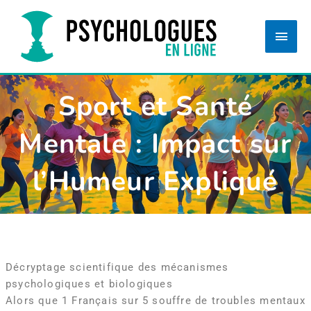
Aller
Men
au
princ
contenu
Sport et Santé
Mentale : Impact sur
l’Humeur Expliqué
Décryptage scientifique des mécanismes
psychologiques et biologiques
Alors que 1 Français sur 5 souffre de troubles mentaux